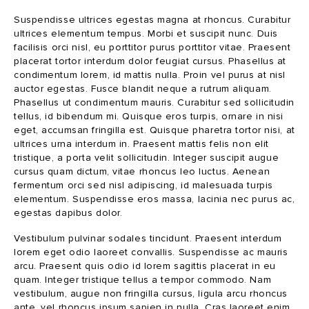
Suspendisse ultrices egestas magna at rhoncus. Curabitur
ultrices elementum tempus. Morbi et suscipit nunc. Duis
facilisis orci nisl, eu porttitor purus porttitor vitae. Praesent
placerat tortor interdum dolor feugiat cursus. Phasellus at
condimentum lorem, id mattis nulla. Proin vel purus at nisl
auctor egestas. Fusce blandit neque a rutrum aliquam.
Phasellus ut condimentum mauris. Curabitur sed sollicitudin
tellus, id bibendum mi. Quisque eros turpis, ornare in nisi
eget, accumsan fringilla est. Quisque pharetra tortor nisi, at
ultrices urna interdum in. Praesent mattis felis non elit
tristique, a porta velit sollicitudin. Integer suscipit augue
cursus quam dictum, vitae rhoncus leo luctus. Aenean
fermentum orci sed nisl adipiscing, id malesuada turpis
elementum. Suspendisse eros massa, lacinia nec purus ac,
egestas dapibus dolor.
Vestibulum pulvinar sodales tincidunt. Praesent interdum
lorem eget odio laoreet convallis. Suspendisse ac mauris
arcu. Praesent quis odio id lorem sagittis placerat in eu
quam. Integer tristique tellus a tempor commodo. Nam
vestibulum, augue non fringilla cursus, ligula arcu rhoncus
ante, vel rhoncus ipsum sapien in nulla. Cras laoreet enim